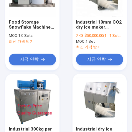
연락처
Food Storage
Industrial 10mm CO2
Snowflake Machine
dry ice maker
덩어리 얼음 생성 장치
Pellet Ice Maker Price
price/small dry ice
MOQ:
1.0 Sets
가격:
$50,000.00(1 - 1 Sets) $11,000.00(>=2 Sets)
machine/portable dry
최신 가격 받기
MOQ:
1 Set
ice pelletizer
펠릿 얼음 제조기
machine
최신 가격 받기
상업적 얼음 생성 장치
지금 연락
지금 연락
야외 얼음 생성 장치
산업적 얼음 생성 장치
자동 제빙기
과일 아이스크림 기계
눈 아이스크림 기계
Industrial 300kg per
Industrial dry ice