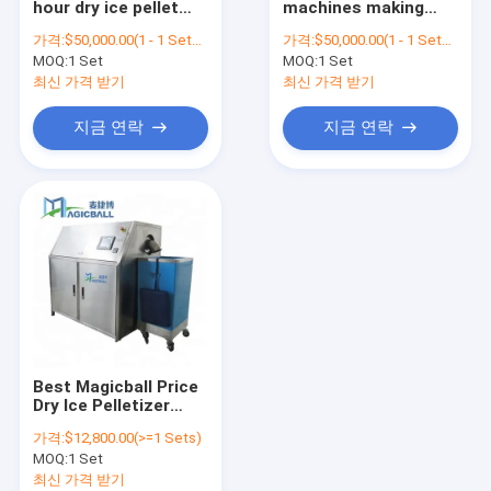
hour dry ice pellet
machines making
냉동 아이스크림 기계
maker/dry ice
cube/small dry ice
가격:
$50,000.00(1 - 1 Sets) $11,000.00(>=2 Sets)
가격:
$50,000.00(1 - 1 Sets) $11,000.00(>=2 Sets)
machines for
machine CO2
MOQ:
전기 아이스크림 기계
1 Set
MOQ:
1 Set
sale/mini dry ice
pelletizer maker/dry
machine
ice freezer machine
최신 가격 받기
최신 가격 받기
지금 연락
지금 연락
Best Magicball Price
Dry Ice Pelletizer
Machine Commercial
가격:
$12,800.00(>=1 Sets)
Dry Ice Pellets Maker
MOQ:
1 Set
Cooler Transport Dry
Ice Maker
최신 가격 받기