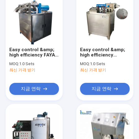
Easy control &amp;
Easy control &amp;
high efficiency FAYA
high efficiency
machine dry ice
commercial dry ice
MOQ:
1.0 Sets
MOQ:
1.0 Sets
pelletizer dry ice
pellet making
최신 가격 받기
최신 가격 받기
machine
machine dry ice
pellet making
machine
지금 연락
지금 연락
홈
상품
회사 소개