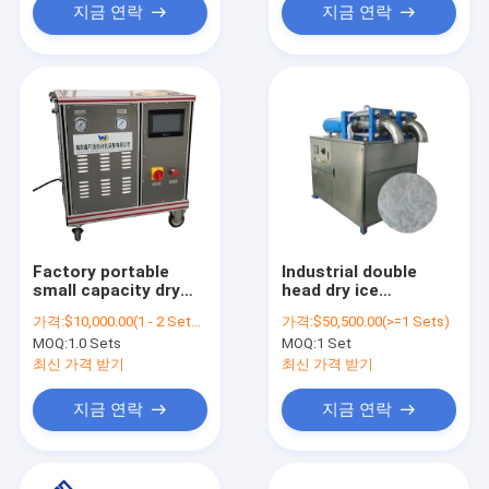
지금 연락
지금 연락
Factory portable
Industrial double
small capacity dry
head dry ice
ice machine 30kg/h
pelletizer/customized
가격:
$10,000.00(1 - 2 Sets) $8,200.00(>=3 Sets)
가격:
$50,500.00(>=1 Sets)
dry ice pellets maker
ice size/dry ice
MOQ:
1.0 Sets
MOQ:
1 Set
for sale
maker tube ice
machine
최신 가격 받기
최신 가격 받기
지금 연락
지금 연락