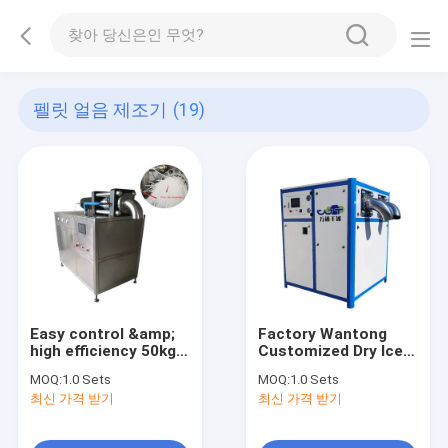
펠릿 얼음 제조기
(19)
Easy control &amp;
Factory Wantong
high efficiency 50kg
Customized Dry Ice
dry ice pellet making
Pelletizer Maker
MOQ:
1.0 Sets
MOQ:
1.0 Sets
machine dry ice
Price Dry Ice Making
최신 가격 받기
최신 가격 받기
machine dry ice
Machine With Large
machine
Output