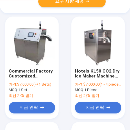
요구 사항 제공
Commercial Factory
Hotels KL50 CO2 Dry
Customized
Ice Maker Machine
Stainless Steel Dry
Stainless Steel CO2
가격:
$7,000.00(>=1 Sets)
가격:
$7,000.00(1 - 4 pieces) $6,800.00(5 - 9 pieces) $6,300.00(10 - 19 pieces) $4,980.00(>=20 pieces)
Ice Pellet Making
Dry Ice Machine Solid
MOQ:
1 Set
MOQ:
1 Piece
Machine Maker Price
CO2 Pelletizer
최신 가격 받기
최신 가격 받기
지금 연락
지금 연락