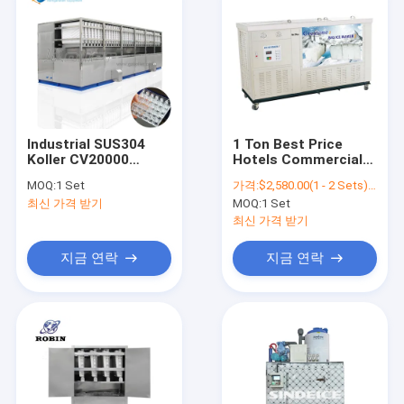
Industrial SUS304
1 Ton Best Price
Koller CV20000
Hotels Commercial
Edible Ice Cube
Industrial Stainless
MOQ:
1 Set
가격:
$2,580.00(1 - 2 Sets) $2,380.00(3 - 4 Sets) $2,280.00(>=5 Sets)
Staineless Steel
Steel Automatic Ice
최신 가격 받기
MOQ:
1 Set
Large 20 Tons
Block Maker New Big
Making Machine For
Big Making Ice Cube
최신 가격 받기
Drink Shops
Machine
지금 연락
지금 연락
홈
상품
회사 소개