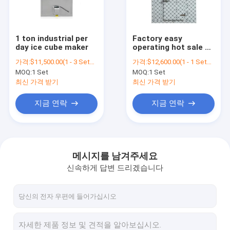
연락처
1 ton industrial per
Factory easy
day ice cube maker
operating hot sale 5
덩어리 얼음 생성 장치
ton flake ice
가격:
$11,500.00(1 - 3 Sets) $11,000.00(4 - 9 Sets) $9,980.00(>=10 Sets)
가격:
$12,600.00(1 - 1 Sets) $12,550.00(>=2 Sets)
machine/5 ton ice
MOQ:
1 Set
MOQ:
1 Set
flake
펠릿 얼음 제조기
machine/industrial 5
최신 가격 받기
최신 가격 받기
ton flake ice maker
machine for fish
상업적 얼음 생성 장치
지금 연락
지금 연락
market22
야외 얼음 생성 장치
산업적 얼음 생성 장치
메시지를 남겨주세요
신속하게 답변 드리겠습니다
자동 제빙기
과일 아이스크림 기계
눈 아이스크림 기계