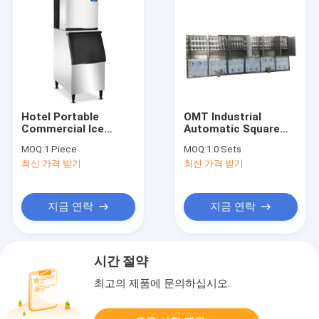
Hotel Portable
OMT Industrial
Commercial Ice
Automatic Square
Maker 500LB Hard
Cube Ice Machine 10
MOQ:
1 Piece
MOQ:
1.0 Sets
Machine Industrial
Ton Per Day High
최신 가격 받기
최신 가격 받기
Ice Maker Machine
Capacity
지금 연락
지금 연락
시간 절약
최고의 제품에 문의하십시오.