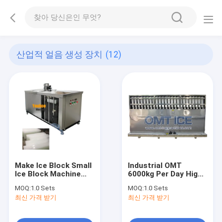
산업적 얼음 생성 장치
(12)
Make Ice Block Small
Industrial OMT
Ice Block Machine
6000kg Per Day High
Production Line Ice
Capacity Automatic
MOQ:
1.0 Sets
MOQ:
1.0 Sets
Brick Making Machine
Square Cube Ice
최신 가격 받기
최신 가격 받기
Industrial Mini Maker
Machine
Machine