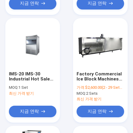
지금 연락
지금 연락
IMS-20 IMS-30
Factory Commercial
Industrial Hot Sale
Ice Block Machines
Small Size Flake Ice
Industrial Removable
MOQ:
1 Set
가격:
$2,600.00(2 - 29 Sets) $2,400.00(>=30 Sets)
Maker 20~30 Kgs Per
Transparent Strip
최신 가격 받기
MOQ:
2 Sets
Day With Best Price
Cubes Custom Ice
Maker Machines
최신 가격 받기
지금 연락
지금 연락