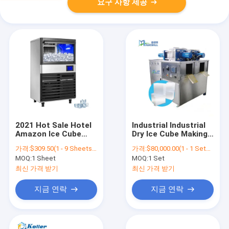
요구 사항 제공
2021 Hot Sale Hotel
Industrial Industrial
Amazon Ice Cube
Dry Ice Cube Making
Making Machine
Machine / Dry Ice
가격:
$309.50(1 - 9 Sheets) $299.20(10 - 99 Sheets) $285.70(>=100 Sheets)
가격:
$80,000.00(1 - 1 Sets) $19,000.00(>=2 Sets)
Industrial Ice Cube
Make Mini Machine /
MOQ:
1 Sheet
MOQ:
1 Set
Maker For
Dry Ice Block
Restaurant
Machine
최신 가격 받기
최신 가격 받기
지금 연락
지금 연락